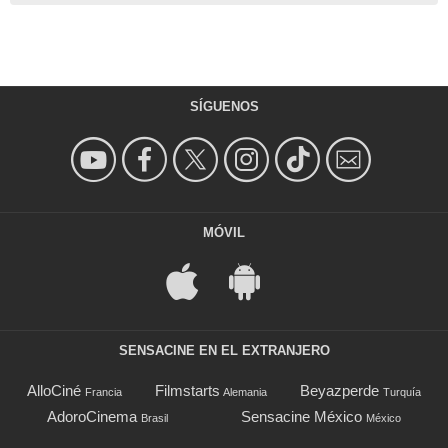
SÍGUENOS
MÓVIL
SENSACINE EN EL EXTRANJERO
AlloCiné
Filmstarts
Beyazperde
Francia
Alemania
Turquía
AdoroCinema
Sensacine México
Brasil
México