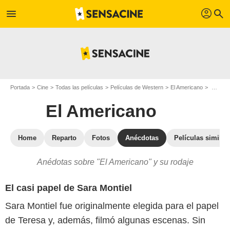
profil
menu
search
Portada
Cine
Todas las películas
Películas de Western
El Americano
El Americano : los secretos del rodaje
El Americano
Home
Reparto
Fotos
Anécdotas
Películas similar
Anédotas sobre "El Americano" y su rodaje
El casi papel de Sara Montiel
Sara Montiel fue originalmente elegida para el papel
de Teresa y, además, filmó algunas escenas. Sin