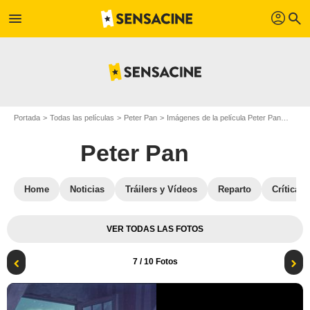
profil
menu
search
Portada
Todas las películas
Peter Pan
Imágenes de la película Peter Pan
Foto 
Peter Pan
Home
Noticias
Tráilers y Vídeos
Reparto
Críticas
VER TODAS LAS FOTOS
7
/ 10 Fotos