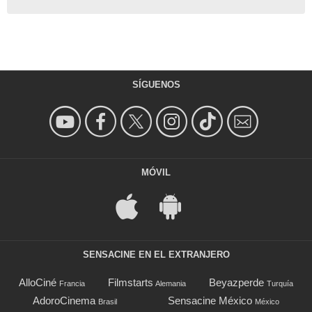
SÍGUENOS
MÓVIL
SENSACINE EN EL EXTRANJERO
AlloCiné
Filmstarts
Beyazperde
Francia
Alemania
Turquía
AdoroCinema
Sensacine México
Brasil
México