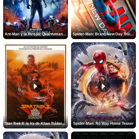
Ant-Man y la Avispa: Quantumanía Tráiler (2)
Spider-Man: Brand New Day Tráiler (3)
Star Trek II: la ira de Khan Tráiler VO
Spider-Man: No Way Home Teaser