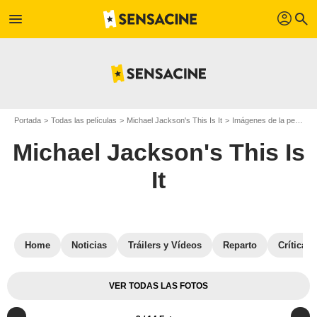
profil
menu
search
Portada
Todas las películas
Michael Jackson's This Is It
Imágenes de la película Michael Jackson's This Is It
Michael Jackson's This Is
It
Home
Noticias
Tráilers y Vídeos
Reparto
Críticas
VER TODAS LAS FOTOS