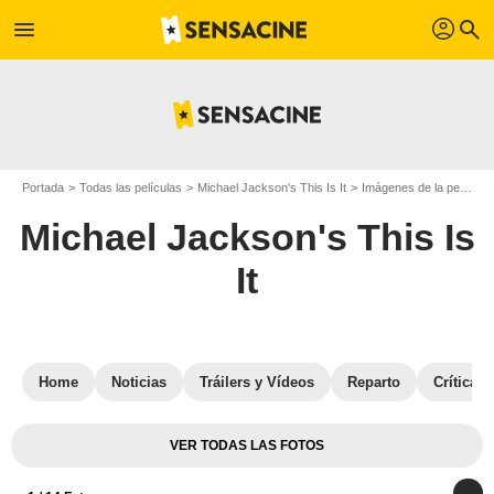
profil
menu
search
Portada
Todas las películas
Michael Jackson's This Is It
Imágenes de la película Michael Jackson's This Is It
Michael Jackson's This Is
It
Home
Noticias
Tráilers y Vídeos
Reparto
Críticas
VER TODAS LAS FOTOS