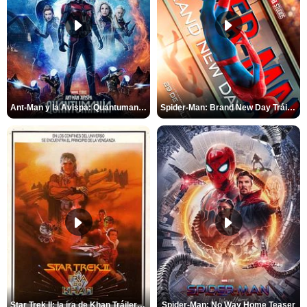
Ant-Man y la Avispa: Quantumanía Tráiler (2)
Spider-Man: Brand New Day Tráiler (3)
Star Trek II: la ira de Khan Tráiler VO
Spider-Man: No Way Home Teaser