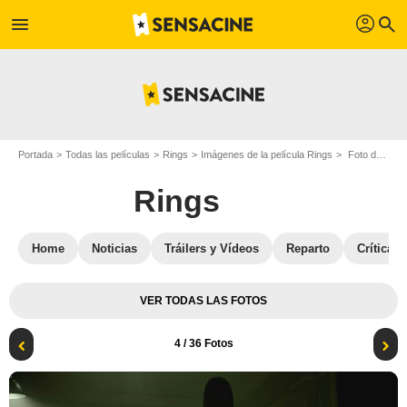
profil
menu
search
Portada
Todas las películas
Rings
Imágenes de la película Rings
Foto de la película Rings - Foto 4
Rings
Home
Noticias
Tráilers y Vídeos
Reparto
Críticas
VER TODAS LAS FOTOS
4
/ 36 Fotos