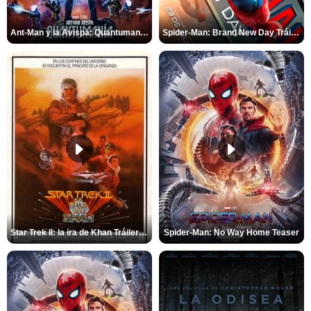
Ant-Man y la Avispa: Quantumanía Tráiler (2)
Spider-Man: Brand New Day Tráiler (3)
Star Trek II: la ira de Khan Tráiler VO
Spider-Man: No Way Home Teaser