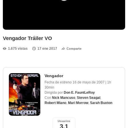
Vengador Tráiler VO
1.675 vistas
17 ene 2017
Comparte
Vengador
Fecha de estreno
16 de mayo de 2007
|
1h
30min
Dirigida por
Don E. FauntLeRoy
Con
Nick Mancuso
,
Steven Seagal
,
Robert Miano
,
Mari Morrow
,
Sarah Buxton
Usuarios
3,1