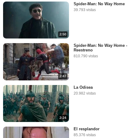
Spider-Man: No Way Home
39.793 vistas
2:50
Spider-Man: No Way Home -
Reestreno
810.790 vistas
2:47
La Odisea
20.982 vistas
2:24
El resplandor
85.376 vistas