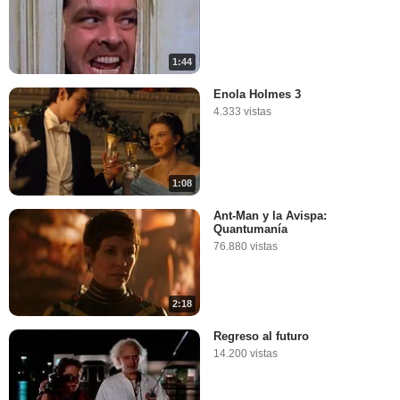
1:44
Enola Holmes 3
4.333 vistas
1:08
Ant-Man y la Avispa:
Quantumanía
76.880 vistas
2:18
Regreso al futuro
14.200 vistas