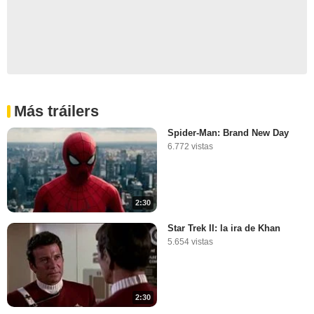
Más tráilers
Spider-Man: Brand New Day
6.772 vistas
2:30
Star Trek II: la ira de Khan
5.654 vistas
2:30