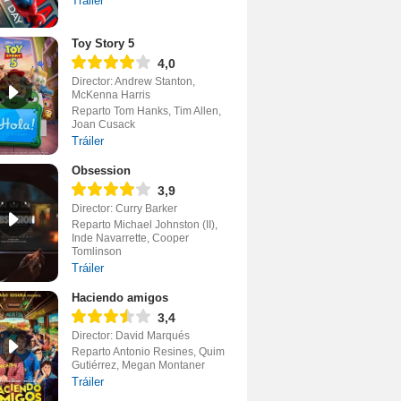
Tráiler
Toy Story 5
4,0
Director: Andrew Stanton,
McKenna Harris
Reparto Tom Hanks, Tim Allen,
Joan Cusack
Tráiler
Obsession
3,9
Director: Curry Barker
Reparto Michael Johnston (II),
Inde Navarrette, Cooper
Tomlinson
Tráiler
Haciendo amigos
3,4
Director: David Marqués
Reparto Antonio Resines, Quim
Gutiérrez, Megan Montaner
Tráiler