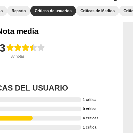
os
Reparto
Críticas de usuarios
Críticas de Medios
Crít
Nota media
,3
87 notas
ICAS DEL USUARIO
1 crítica
0 crítica
4 críticas
1 crítica