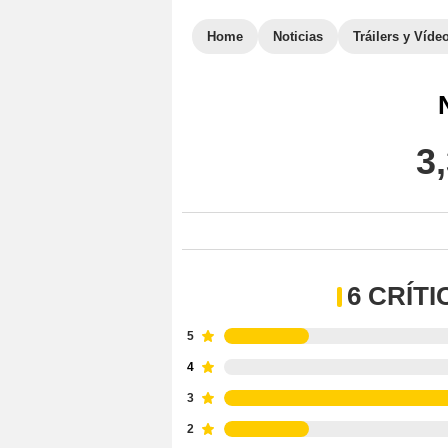
Home
Noticias
Tráilers y Víde
3
6 CRÍT
5
4
3
2