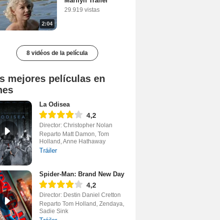
Marilyn Tráiler
29.919 vistas
2:04
8 vidéos de la película
s mejores películas en
nes
La Odisea
4,2
Director: Christopher Nolan
Reparto Matt Damon, Tom
Holland, Anne Hathaway
Tráiler
Spider-Man: Brand New Day
4,2
Director: Destin Daniel Cretton
Reparto Tom Holland, Zendaya,
Sadie Sink