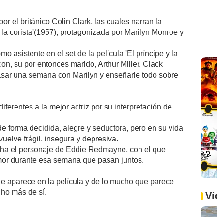
r el británico Colin Clark, las cuales narran la
y la corista'(1957), protagonizada por Marilyn Monroe y
 asistente en el set de la película 'El príncipe y la
 con, su por entonces marido, Arthur Miller. Clack
pasar una semana con Marilyn y enseñarle todo sobre
iferentes a la mejor actriz por su interpretación de
de forma decidida, alegre y seductora, pero en su vida
uelve frágil, insegura y depresiva.
cha el personaje de Eddie Redmayne, con el que
amor durante esa semana que pasan juntos.
ue aparece en la película y de lo mucho que parece
ho más de sí.
Ví