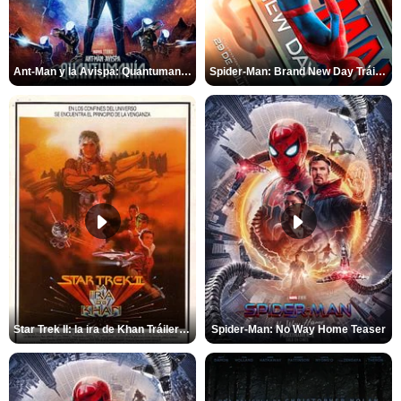
Ant-Man y la Avispa: Quantumanía Tráiler (2)
Spider-Man: Brand New Day Tráiler (3)
Star Trek II: la ira de Khan Tráiler VO
Spider-Man: No Way Home Teaser