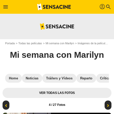
profil
menu
search
Portada
Todas las películas
Mi semana con Marilyn
Imágenes de la película Mi semana con Marilyn
Mi semana con Marilyn
Home
Noticias
Tráilers y Vídeos
Reparto
Críticas
VER TODAS LAS FOTOS
4
/ 27 Fotos