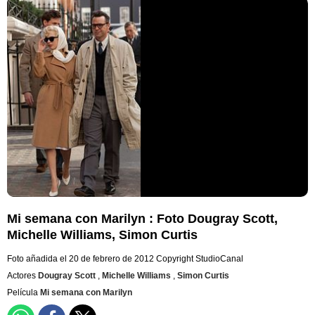
Mi semana con Marilyn : Foto Dougray Scott,
Michelle Williams, Simon Curtis
Foto añadida el 20 de febrero de 2012
Copyright StudioCanal
Actores
Dougray Scott
,
Michelle Williams
,
Simon Curtis
Película
Mi semana con Marilyn