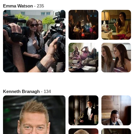
Emma Watson
- 235
Kenneth Branagh
- 134