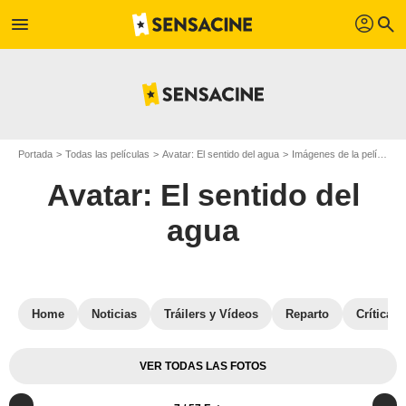
profil
menu
search
Portada
Todas las películas
Avatar: El sentido del agua
Imágenes de la película Avatar: El sentido del agua
Avatar: El sentido del
agua
Home
Noticias
Tráilers y Vídeos
Reparto
Críticas
VER TODAS LAS FOTOS