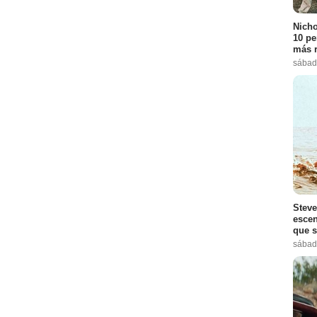
Nicho
10 pe
más r
sábad
Steve
escen
que s
sábad