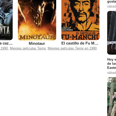
gusta
sábad
Romasanta, La caza de la bestia
El castillo de Fu Manchú
Minotaur
 1990
,
Mejores películas Terror
,
Mejores películas Terror en 1990
.
Hoy e
de la
Eastw
sábad