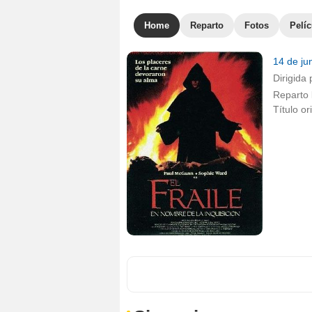
Home
Reparto
Fotos
Pelíc
14 de ju
Dirigida 
Reparto
Título or