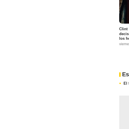
Clint
decis
los h
vierne
Es
El 