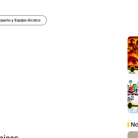
parto y Equipo técnico
No
nicas