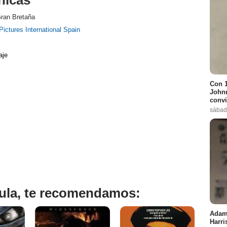
ran Bretaña
Pictures International Spain
aje
Con 1
Johnn
convi
sábad
ícula, te recomendamos:
Adam 
Harri