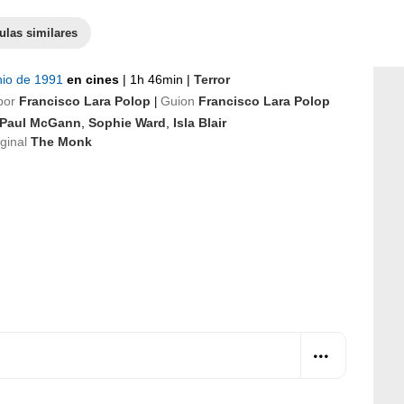
ulas similares
nio de 1991
en cines
|
1h 46min
|
Terror
por
Francisco Lara Polop
Guion
Francisco Lara Polop
|
Paul McGann
,
Sophie Ward
,
Isla Blair
iginal
The Monk