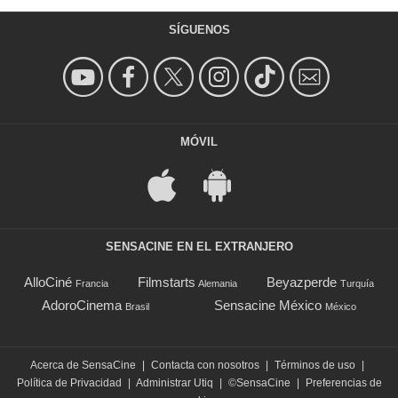
SÍGUENOS
MÓVIL
SENSACINE EN EL EXTRANJERO
AlloCiné
Filmstarts
Beyazperde
Francia
Alemania
Turquía
AdoroCinema
Sensacine México
Brasil
México
Acerca de SensaCine
|
Contacta con nosotros
|
Términos de uso
|
Política de Privacidad
|
Administrar Utiq
|
©SensaCine
|
Preferencias de