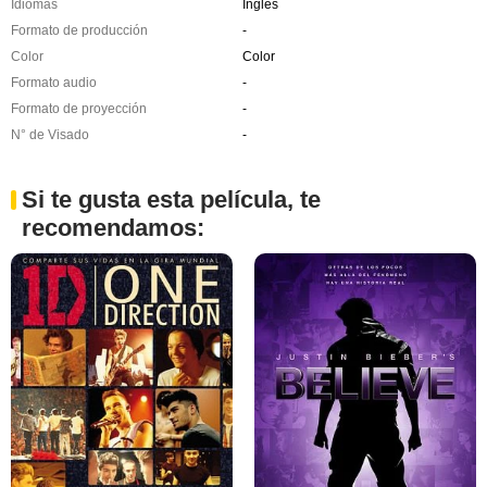
Idiomas
Inglés
Formato de producción
-
Color
Color
Formato audio
-
Formato de proyección
-
N° de Visado
-
Si te gusta esta película, te
recomendamos: