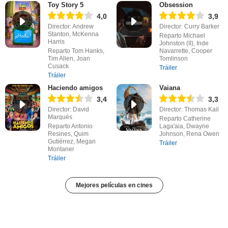
Toy Story 5
Obsession
4,0
3,9
Director: Andrew
Director: Curry Barker
Stanton, McKenna
Reparto Michael
Harris
Johnston (II), Inde
Reparto Tom Hanks,
Navarrette, Cooper
Tim Allen, Joan
Tomlinson
Cusack
Tráiler
Tráiler
Haciendo amigos
Vaiana
3,4
3,3
Director: David
Director: Thomas Kail
Marqués
Reparto Catherine
Reparto Antonio
Laga'aia, Dwayne
Resines, Quim
Johnson, Rena Owen
Gutiérrez, Megan
Tráiler
Montaner
Tráiler
Mejores películas en cines