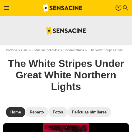
profil
menu
search
Portada
Cine
Todas las películas
Documentales
The White Stripes Under Great White Northern Lights
The White Stripes Under
Great White Northern
Lights
Home
Reparto
Fotos
Películas similares