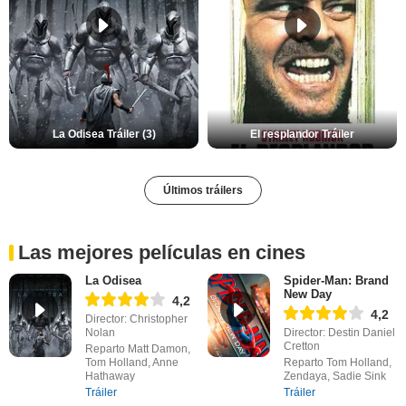
La Odisea Tráiler (3)
El resplandor Tráiler
Últimos tráilers
Las mejores películas en cines
La Odisea
Spider-Man: Brand
New Day
4,2
4,2
Director: Christopher
Nolan
Director: Destin Daniel
Cretton
Reparto Matt Damon,
Tom Holland, Anne
Reparto Tom Holland,
Hathaway
Zendaya, Sadie Sink
Tráiler
Tráiler