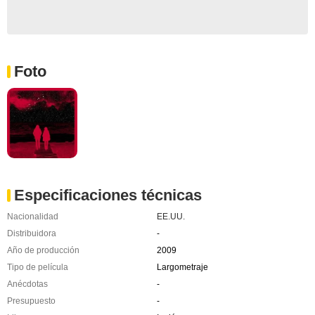
Foto
Especificaciones técnicas
Nacionalidad
EE.UU.
Distribuidora
-
Año de producción
2009
Tipo de película
Largometraje
Anécdotas
-
Presupuesto
-