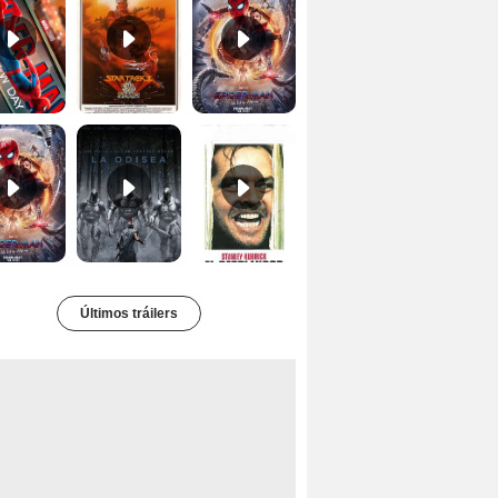
Tráiler 'Spider-Man: No Way Home'
La Odisea Tráiler (3)
El resplandor Tráiler
Últimos tráilers