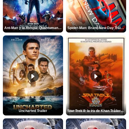
Ant-Man y la Avispa: Quantumanía Tráiler (2)
Spider-Man: Brand New Day Tráiler (3)
Uncharted Trailer
Star Trek II: la ira de Khan Tráiler VO