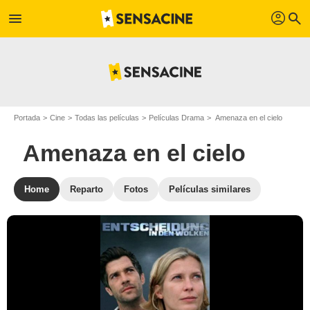
profil
menu
search
Portada
Cine
Todas las películas
Películas Drama
Amenaza en el cielo
Amenaza en el cielo
Home
Reparto
Fotos
Películas similares