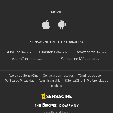
MÓVIL
SENSACINE EN EL EXTRANJERO
AlloCiné
Filmstarts
Beyazperde
Francia
Alemania
Turquía
AdoroCinema
Sensacine México
Brasil
México
Acerca de SensaCine
|
Contacta con nosotros
|
Términos de uso
|
Política de Privacidad
|
Administrar Utiq
|
©SensaCine
|
Preferencias de
cookies