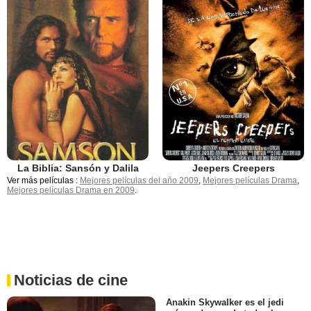
La Biblia: Sansón y Dalila
Jeepers Creepers
Ver más películas :
Mejores películas del año 2009
,
Mejores películas Drama
,
Mejores películas Drama en 2009
.
Noticias de cine
Anakin Skywalker es el jedi