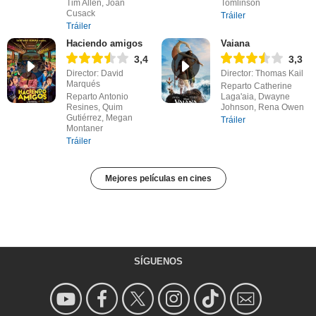
Tim Allen, Joan
Tomlinson
Cusack
Tráiler
Tráiler
Haciendo amigos
Vaiana
3,4
3,3
Director: David
Director: Thomas Kail
Marqués
Reparto Catherine
Reparto Antonio
Laga'aia, Dwayne
Resines, Quim
Johnson, Rena Owen
Gutiérrez, Megan
Tráiler
Montaner
Tráiler
Mejores películas en cines
SÍGUENOS