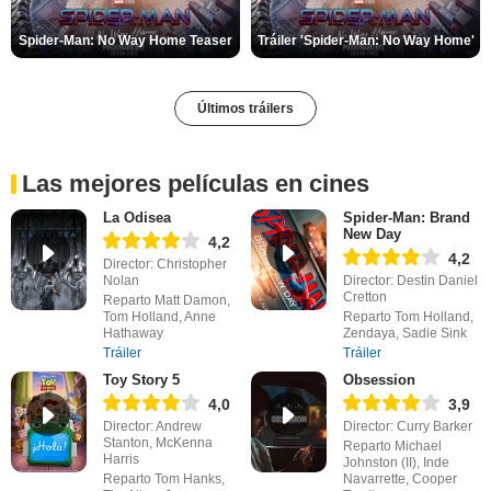
Spider-Man: No Way Home Teaser
Tráiler 'Spider-Man: No Way Home'
Últimos tráilers
Las mejores películas en cines
La Odisea
Spider-Man: Brand
New Day
4,2
4,2
Director: Christopher
Nolan
Director: Destin Daniel
Cretton
Reparto Matt Damon,
Tom Holland, Anne
Reparto Tom Holland,
Hathaway
Zendaya, Sadie Sink
Tráiler
Tráiler
Toy Story 5
Obsession
4,0
3,9
Director: Andrew
Director: Curry Barker
Stanton, McKenna
Reparto Michael
Harris
Johnston (II), Inde
Reparto Tom Hanks,
Navarrette, Cooper