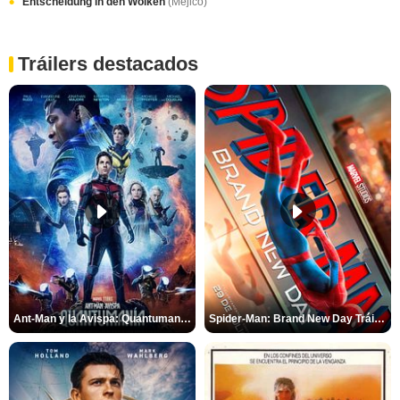
Entscheidung in den Wolken
(Méjico)
Tráilers destacados
Ant-Man y la Avispa: Quantumanía Tráiler (2)
Spider-Man: Brand New Day Tráiler (3)