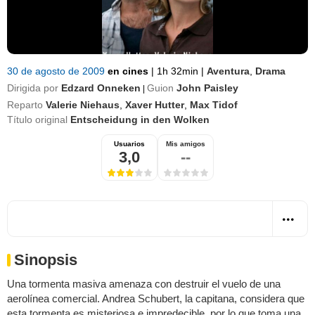
30 de agosto de 2009
en cines
|
1h 32min
|
Aventura
,
Drama
Dirigida por
Edzard Onneken
Guion
John Paisley
|
Reparto
Valerie Niehaus
,
Xaver Hutter
,
Max Tidof
Título original
Entscheidung in den Wolken
Usuarios
Mis amigos
3,0
--
Sinopsis
Una tormenta masiva amenaza con destruir el vuelo de una
aerolínea comercial. Andrea Schubert, la capitana, considera que
esta tormenta es misteriosa e impredecible, por lo que toma una