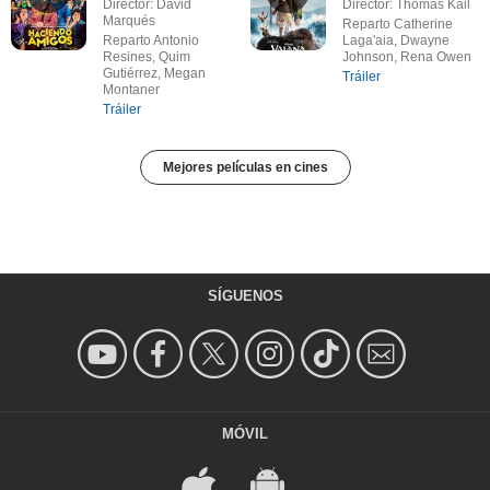
Director: David
Director: Thomas Kail
Marqués
Reparto Catherine
Reparto Antonio
Laga'aia, Dwayne
Resines, Quim
Johnson, Rena Owen
Gutiérrez, Megan
Tráiler
Montaner
Tráiler
Mejores películas en cines
SÍGUENOS
MÓVIL