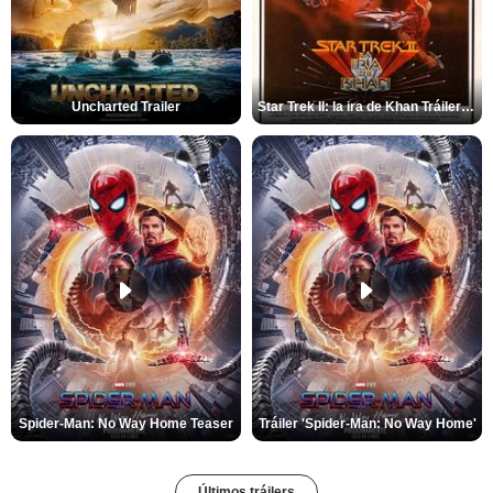
Uncharted Trailer
Star Trek II: la ira de Khan Tráiler VO
Spider-Man: No Way Home Teaser
Tráiler 'Spider-Man: No Way Home'
Últimos tráilers