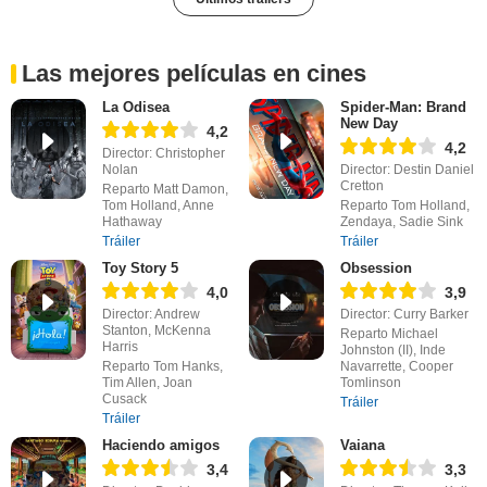
Las mejores películas en cines
La Odisea
Spider-Man: Brand
New Day
4,2
4,2
Director: Christopher
Nolan
Director: Destin Daniel
Cretton
Reparto Matt Damon,
Tom Holland, Anne
Reparto Tom Holland,
Hathaway
Zendaya, Sadie Sink
Tráiler
Tráiler
Toy Story 5
Obsession
4,0
3,9
Director: Andrew
Director: Curry Barker
Stanton, McKenna
Reparto Michael
Harris
Johnston (II), Inde
Reparto Tom Hanks,
Navarrette, Cooper
Tim Allen, Joan
Tomlinson
Cusack
Tráiler
Tráiler
Haciendo amigos
Vaiana
3,4
3,3