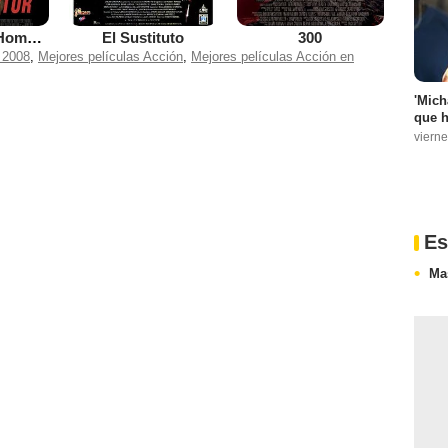
El protector (Homefront)
El Sustituto
300
 2008
,
Mejores películas Acción
,
Mejores películas Acción en
'Mich
que h
vierne
Es
Ma