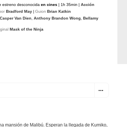
e estreno desconocida
en cines
|
1h 35min
|
Acción
por
Bradford May
Guion
Brian Katkin
|
Casper Van Dien
,
Anthony Brandon Wong
,
Bellamy
iginal
Mask of the Ninja
una mansión de Malibú. Esperan la llegada de Kumiko,