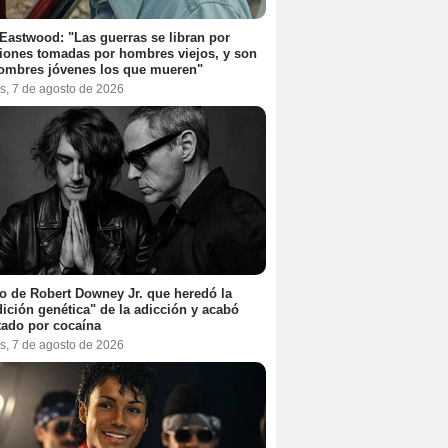
 Eastwood: "Las guerras se libran por
iones tomadas por hombres viejos, y son
ombres jóvenes los que mueren"
s, 7 de agosto de 2026
jo de Robert Downey Jr. que heredó la
ición genética" de la adicción y acabó
tado por cocaína
s, 7 de agosto de 2026