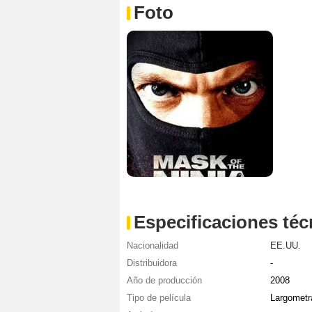
Foto
Especificaciones téc
Nacionalidad
EE.UU.
Distribuidora
-
Año de producción
2008
Tipo de película
Largometr