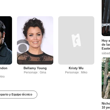
Hoy e
de la
Eastw
sábad
andon
Bellamy Young
Kristy Wu
Personaje : Gina
Personaje : Miko
Hiro
parto y Equipo técnico
Nicho
10 pe