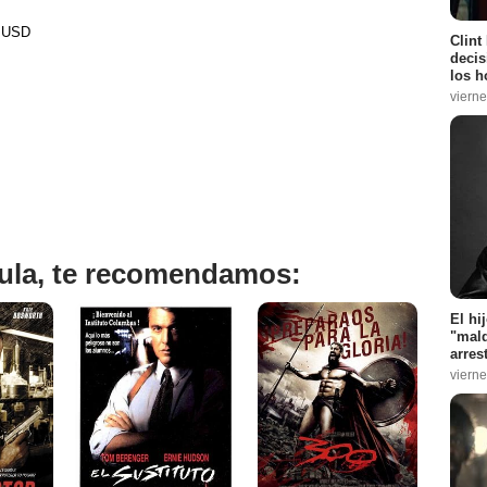
0 USD
Clint
decis
los h
vierne
ícula, te recomendamos:
El hi
"mald
arres
vierne