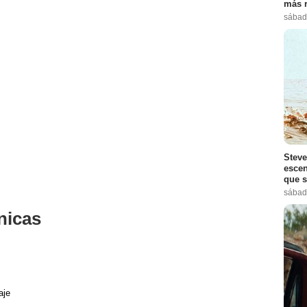
más r
sábad
Steve
escen
que s
sábad
nicas
aje