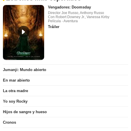
Vengadores: Doomsday
Director Joe Russo, Anthony Russo
Con Robert Downey Jr., Vanessa Kirby
Película - Aventura
Tráiler
Jumanji: Mundo abierto
En mar abierto
La otra madre
Yo soy Rocky
Hijos de sangre y hueso
Cronos