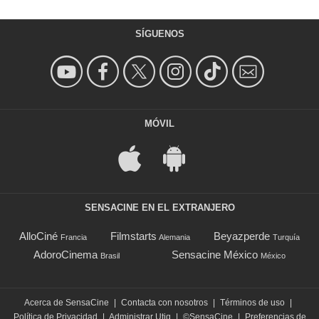
SÍGUENOS
MÓVIL
SENSACINE EN EL EXTRANJERO
AlloCiné
Filmstarts
Beyazperde
Francia
Alemania
Turquía
AdoroCinema
Sensacine México
Brasil
México
Acerca de SensaCine
|
Contacta con nosotros
|
Términos de uso
|
Política de Privacidad
|
Administrar Utiq
|
©SensaCine
|
Preferencias de