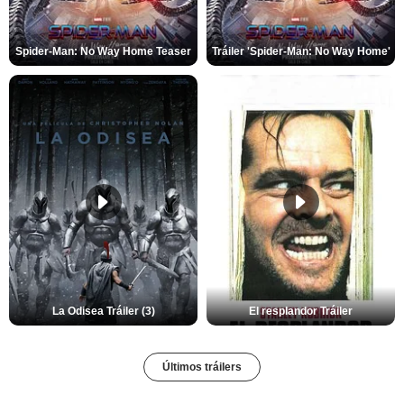
Spider-Man: No Way Home Teaser
Tráiler 'Spider-Man: No Way Home'
La Odisea Tráiler (3)
El resplandor Tráiler
Últimos tráilers