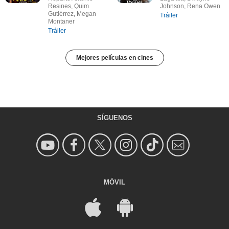
Resines, Quim
Johnson, Rena Owen
Gutiérrez, Megan
Tráiler
Montaner
Tráiler
Mejores películas en cines
SÍGUENOS
MÓVIL