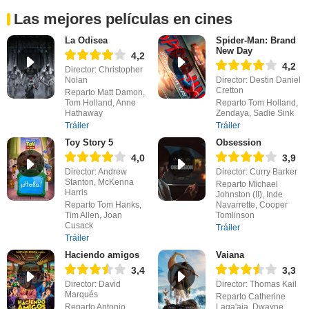
Las mejores películas en cines
La Odisea
Spider-Man: Brand
New Day
4,2
4,2
Director: Christopher
Nolan
Director: Destin Daniel
Cretton
Reparto Matt Damon,
Tom Holland, Anne
Reparto Tom Holland,
Hathaway
Zendaya, Sadie Sink
Tráiler
Tráiler
Toy Story 5
Obsession
4,0
3,9
Director: Andrew
Director: Curry Barker
Stanton, McKenna
Reparto Michael
Harris
Johnston (II), Inde
Reparto Tom Hanks,
Navarrette, Cooper
Tim Allen, Joan
Tomlinson
Cusack
Tráiler
Tráiler
Haciendo amigos
Vaiana
3,4
3,3
Director: David
Director: Thomas Kail
Marqués
Reparto Catherine
Reparto Antonio
Laga'aia, Dwayne