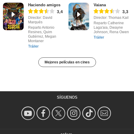
Haciendo amigos
Vaiana
3,4
3,3
Director: David
Director: Thomas Kail
Marqués
Reparto Catherine
Reparto Antonio
Laga'aia, Dwayne
Resines, Quim
Johnson, Rena Owen
Gutiérrez, Megan
Tráiler
Montaner
Tráiler
Mejores películas en cines
SÍGUENOS