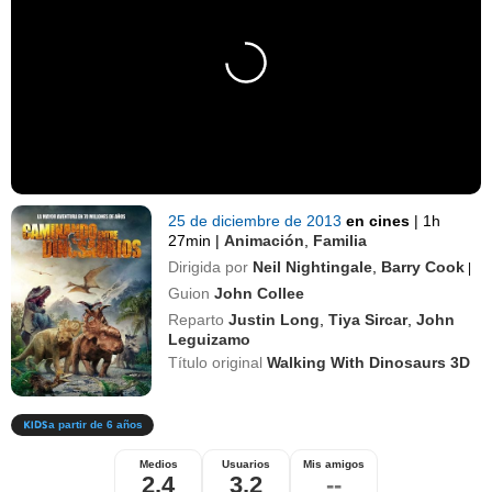
25 de diciembre de 2013
en cines
|
1h
27min
|
Animación
,
Familia
Dirigida por
Neil Nightingale
,
Barry Cook
|
Guion
John Collee
Reparto
Justin Long
,
Tiya Sircar
,
John
Leguizamo
Título original
Walking With Dinosaurs 3D
a partir de 6 años
Medios
Usuarios
Mis amigos
2,4
3,2
--