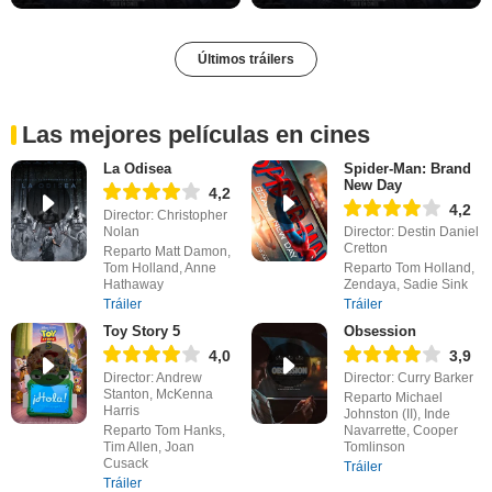
Últimos tráilers
Las mejores películas en cines
La Odisea
Spider-Man: Brand
New Day
4,2
4,2
Director: Christopher
Nolan
Director: Destin Daniel
Cretton
Reparto Matt Damon,
Tom Holland, Anne
Reparto Tom Holland,
Hathaway
Zendaya, Sadie Sink
Tráiler
Tráiler
Toy Story 5
Obsession
4,0
3,9
Director: Andrew
Director: Curry Barker
Stanton, McKenna
Reparto Michael
Harris
Johnston (II), Inde
Reparto Tom Hanks,
Navarrette, Cooper
Tim Allen, Joan
Tomlinson
Cusack
Tráiler
Tráiler