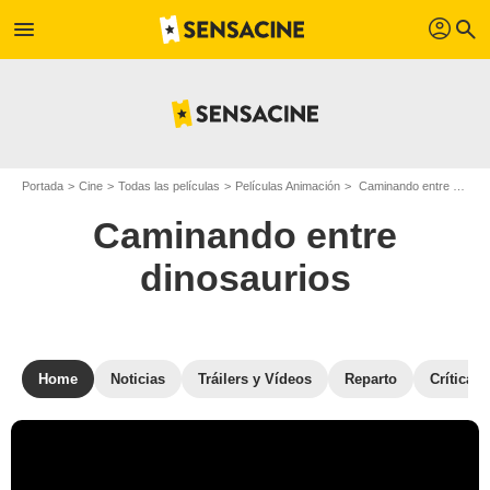
profil
menu
search
Portada
Cine
Todas las películas
Películas Animación
Caminando entre dinosaurios
Caminando entre
dinosaurios
Home
Noticias
Tráilers y Vídeos
Reparto
Críticas