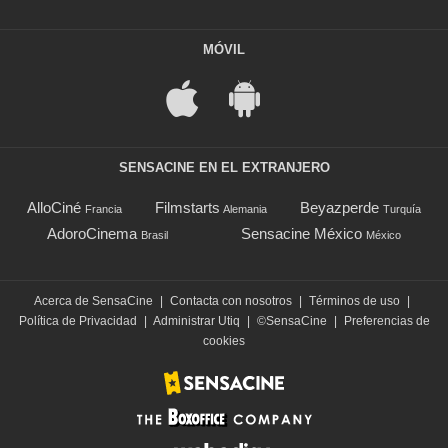
MÓVIL
SENSACINE EN EL EXTRANJERO
AlloCiné
Filmstarts
Beyazperde
Francia
Alemania
Turquía
AdoroCinema
Sensacine México
Brasil
México
Acerca de SensaCine
|
Contacta con nosotros
|
Términos de uso
|
Política de Privacidad
|
Administrar Utiq
|
©SensaCine
|
Preferencias de
cookies