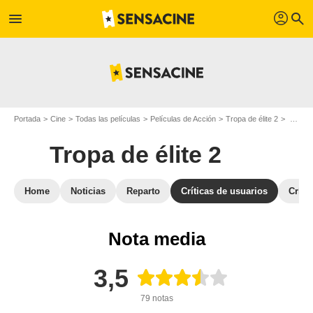
profil
menu
search
Portada
Cine
Todas las películas
Películas de Acción
Tropa de élite 2
Opiniones sobre Tropa de élite 2
Tropa de élite 2
Home
Noticias
Reparto
Críticas de usuarios
Críti
Nota media
3,5
79 notas