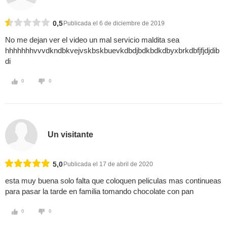
0,5
Publicada el 6 de diciembre de 2019
No me dejan ver el video un mal servicio maldita sea
hhhhhhhvvvdkndbkvejvskbskbuevkdbdjbdkbdkdbyxbrkdbfjfjdjdib
di
0
0
Un visitante
5,0
Publicada el 17 de abril de 2020
esta muy buena solo falta que coloquen peliculas mas continueas
para pasar la tarde en familia tomando chocolate con pan
0
0