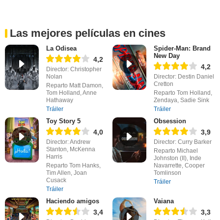
Las mejores películas en cines
La Odisea
Spider-Man: Brand
New Day
4,2
4,2
Director: Christopher
Nolan
Director: Destin Daniel
Cretton
Reparto Matt Damon,
Tom Holland, Anne
Reparto Tom Holland,
Hathaway
Zendaya, Sadie Sink
Tráiler
Tráiler
Toy Story 5
Obsession
4,0
3,9
Director: Andrew
Director: Curry Barker
Stanton, McKenna
Reparto Michael
Harris
Johnston (II), Inde
Reparto Tom Hanks,
Navarrette, Cooper
Tim Allen, Joan
Tomlinson
Cusack
Tráiler
Tráiler
Haciendo amigos
Vaiana
3,4
3,3