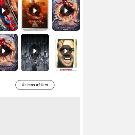
Tráiler 'Spider-Man: No Way Home'
La Odisea Tráiler (3)
El resplandor Tráiler
Últimos tráilers