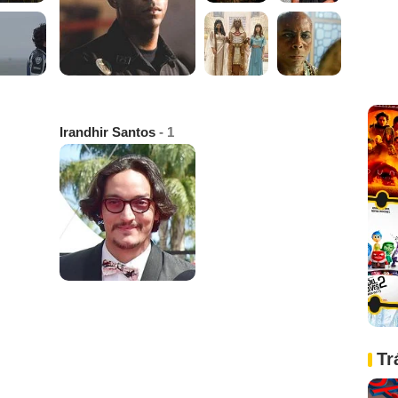
Irandhir Santos
- 1
Tr