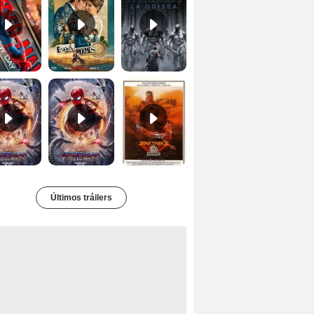
Spider-Man: No Way Home Teaser
Tráiler 'Spider-Man: No Way Home'
Star Trek II: la ira de Khan Tráiler VO
Últimos tráilers