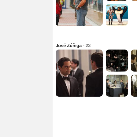
José Zúñiga
- 23