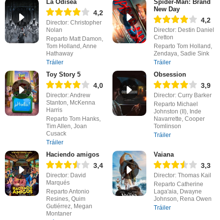
La Odisea
Spider-Man: Brand
New Day
4,2
4,2
Director: Christopher
Nolan
Director: Destin Daniel
Cretton
Reparto Matt Damon,
Tom Holland, Anne
Reparto Tom Holland,
Hathaway
Zendaya, Sadie Sink
Tráiler
Tráiler
Toy Story 5
Obsession
4,0
3,9
Director: Andrew
Director: Curry Barker
Stanton, McKenna
Reparto Michael
Harris
Johnston (II), Inde
Reparto Tom Hanks,
Navarrette, Cooper
Tim Allen, Joan
Tomlinson
Cusack
Tráiler
Tráiler
Haciendo amigos
Vaiana
3,4
3,3
Director: David
Director: Thomas Kail
Marqués
Reparto Catherine
Reparto Antonio
Laga'aia, Dwayne
Resines, Quim
Johnson, Rena Owen
Gutiérrez, Megan
Tráiler
Montaner