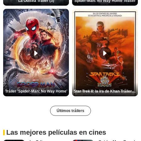
La Odisea Tráiler (3)
Spider-Man: No Way Home Teaser
Tráiler 'Spider-Man: No Way Home'
Star Trek II: la ira de Khan Tráiler VO
Últimos tráilers
Las mejores películas en cines