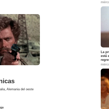
miérc
La pr
está 
regre
miérc
nicas
talia
,
Alemania del oeste
aje