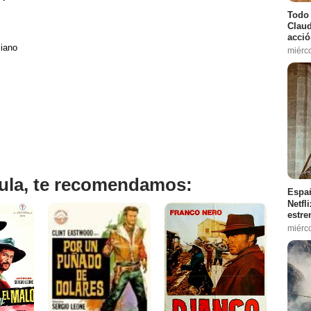
Todo 
Claud
acció
liano
miérc
ícula, te recomendamos:
Españ
Netfl
estre
miérc