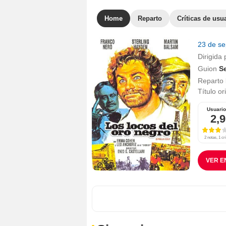
Home
Reparto
Críticas de usu
23 de s
Dirigida 
Guion
S
Reparto
Título or
Usuari
2,9
2 notas, 1 crí
VER E