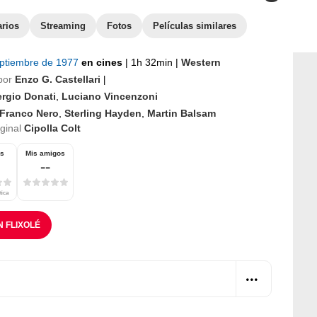
arios
Streaming
Fotos
Películas similares
eptiembre de 1977
en cines
|
1h 32min
|
Western
por
Enzo G. Castellari
|
ergio Donati
,
Luciano Vincenzoni
Franco Nero
,
Sterling Hayden
,
Martin Balsam
iginal
Cipolla Colt
os
Mis amigos
--
tica
N FLIXOLÉ