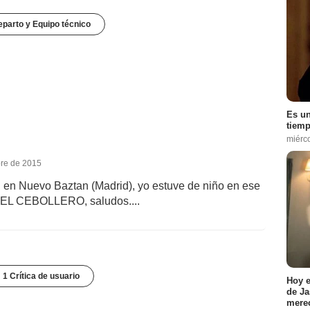
parto y Equipo técnico
Es un
tiemp
miérc
bre de 2015
n en Nuevo Baztan (Madrid), yo estuve de niño en ese
fue EL CEBOLLERO, saludos....
1 Crítica de usuario
Hoy e
de Ja
merec