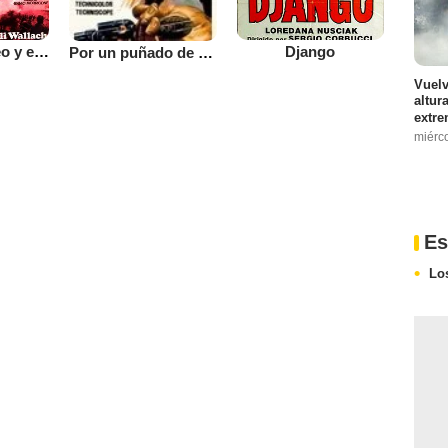
El bueno, el feo y el malo
Django
Por un puñado de dólares
Vuelv
altur
extre
miérc
Es
Lo