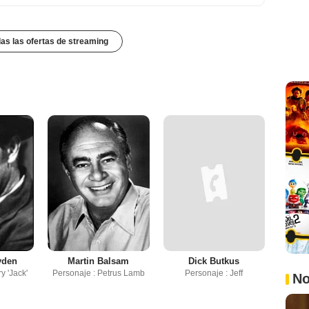
das las ofertas de streaming
yden
Martin Balsam
Dick Butkus
y 'Jack'
Personaje : Petrus Lamb
Personaje : Jeff
No