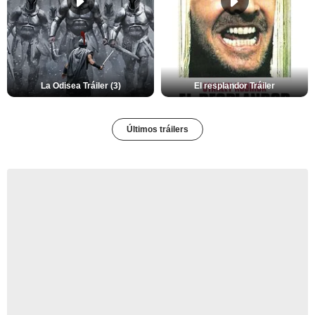
La Odisea Tráiler (3)
El resplandor Tráiler
Últimos tráilers