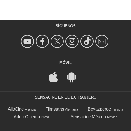
SÍGUENOS
MÓVIL
SENSACINE EN EL EXTRANJERO
AlloCiné
Filmstarts
Beyazperde
Francia
Alemania
Turquía
AdoroCinema
Sensacine México
Brasil
México