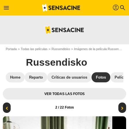
profil
menu
search
Portada
Todas las películas
Russendisko
Imágenes de la película Russendisko
Russendisko
Home
Reparto
Críticas de usuarios
Fotos
Película
VER TODAS LAS FOTOS
2
/ 22 Fotos