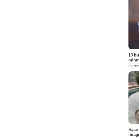
19 bu
minut
martes
Hace 
image