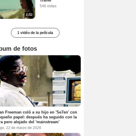
Tráiler
546 vistas
2:32
1 vidéo de la película
bum de fotos
n Freeman coló a su hijo en 'Se7en' con
queño papel: después ha seguido con la
ra pero alejado del 'mainstream'
go, 22 de marzo de 2026