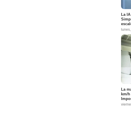
La IA
Simps
escal
lunes,
La má
km/h 
Impos
vierne