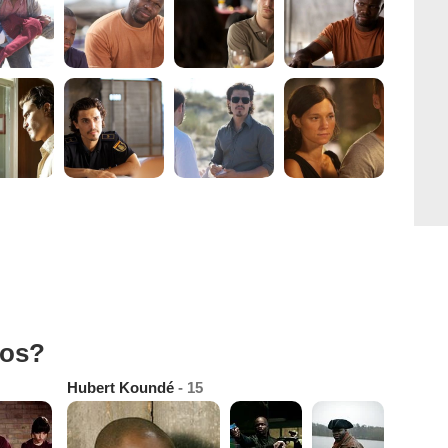
tos?
Hubert Koundé
- 15