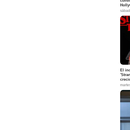
convi
Holl
sábad
El in
'Stra
creci
marte