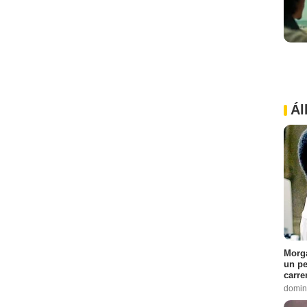
Ál
Morga
un pe
carre
domin