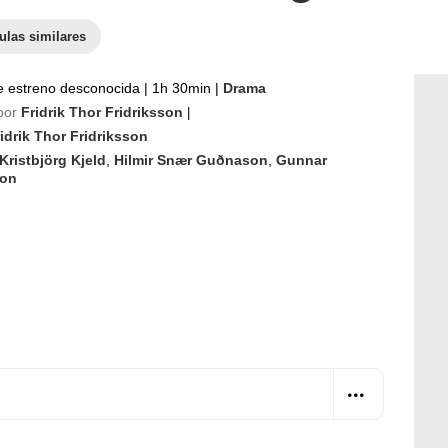
ulas similares
e estreno desconocida
|
1h 30min
|
Drama
por
Fridrik Thor Fridriksson
|
idrik Thor Fridriksson
Kristbjörg Kjeld
,
Hilmir Snær Guðnason
,
Gunnar
son