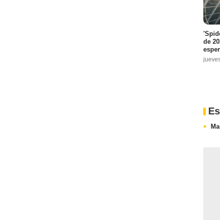
'Spid
de 20
espe
jueve
Es
Ma