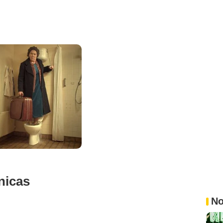
nicas
No