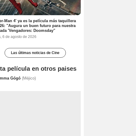
er-Man 4' ya es la película más taquillera
26: "Augura un buen futuro para nuestra
rada 'Vengadores: Doomsday"
s, 6 de agosto de 2026
Las últimas noticias de Cine
ta película en otros paises
mma Gógó
(Méjico)