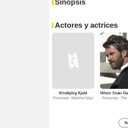
Sinopsis
Actores y actrices
Kristbjörg Kjeld
Hilmir Snær G
Personaje : Mamma Gógó
Personaje : The 
Re