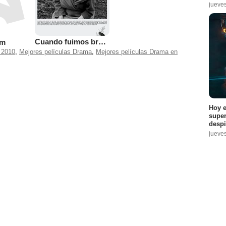
jueve
Cuando fuimos brujas
em
 2010
,
Mejores películas Drama
,
Mejores películas Drama en
Hoy e
super
despi
jueve