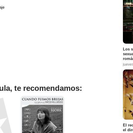
aje
Los s
sexua
román
jueve
ícula, te recomendamos:
El re
el di