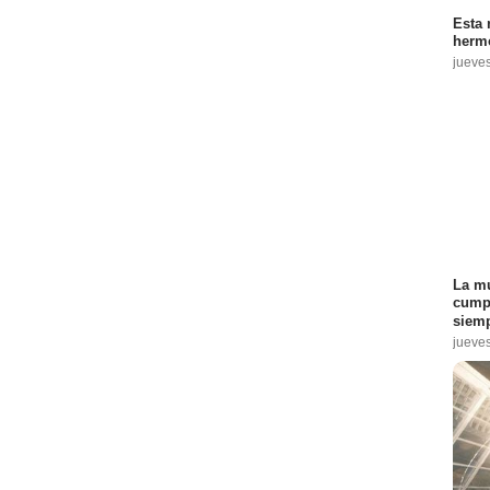
Esta 
hermo
jueve
La mu
cumpl
siemp
jueve