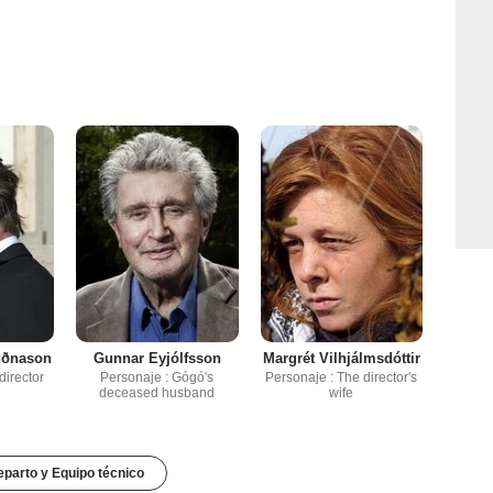
uðnason
Gunnar Eyjólfsson
Margrét Vilhjálmsdóttir
director
Personaje : Gógó's
Personaje : The director's
deceased husband
wife
parto y Equipo técnico