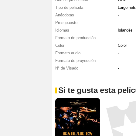
Tipo de película
Largometr
Anécdotas
-
Presupuesto
-
Idiomas
Islandés
Formato de producción
-
Color
Color
Formato audio
-
Formato de proyección
-
N° de Visado
-
Si te gusta esta pel