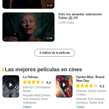
2:12
Sólo los amantes sobreviven
Tráiler (2) VO
1.656 vistas
2:08
3 vidéos de la película
Las mejores películas en cines
La Odisea
Spider-Man: Brand
New Day
4,2
4,2
Director: Christopher
Nolan
Director: Destin Daniel
Cretton
Reparto Matt Damon,
Tom Holland, Anne
Reparto Tom Holland,
Hathaway
Zendaya, Sadie Sink
Tráiler
Tráiler