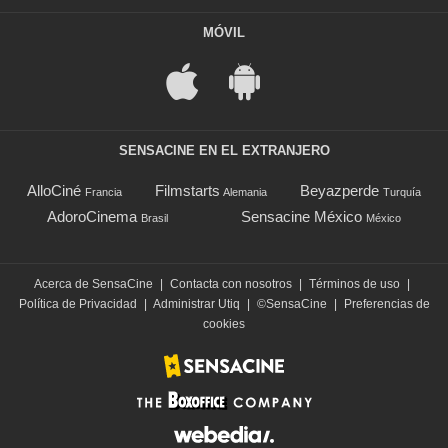
MÓVIL
SENSACINE EN EL EXTRANJERO
AlloCiné
Filmstarts
Beyazperde
Francia
Alemania
Turquía
AdoroCinema
Sensacine México
Brasil
México
Acerca de SensaCine
|
Contacta con nosotros
|
Términos de uso
|
Política de Privacidad
|
Administrar Utiq
|
©SensaCine
|
Preferencias de
cookies