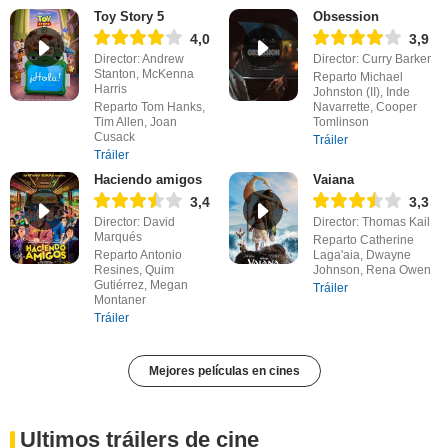
Toy Story 5
Obsession
4,0
3,9
Director: Andrew
Director: Curry Barker
Stanton, McKenna
Reparto Michael
Harris
Johnston (II), Inde
Reparto Tom Hanks,
Navarrette, Cooper
Tim Allen, Joan
Tomlinson
Cusack
Tráiler
Tráiler
Haciendo amigos
Vaiana
3,4
3,3
Director: David
Director: Thomas Kail
Marqués
Reparto Catherine
Reparto Antonio
Laga'aia, Dwayne
Resines, Quim
Johnson, Rena Owen
Gutiérrez, Megan
Tráiler
Montaner
Tráiler
Mejores películas en cines
Ultimos tráilers de cine