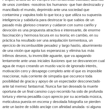
de unos zombies -nosotros los humanos- que han destrozado y
mancillado el mundo, deprimido ante una sociedad que
contamina y vapulea todo lo que toca y que utiliza su supuesta
inteligencia y sabiduría para destrozar lo que sabios de un
pasado más glorioso crearon y cuidaron con sumo cariño y
devoción es una propuesta atractiva e interesante, de enorme
fascinación y hermosa locura en su teoría; en cambio, en su
práctica ha resultado ser una aniquilación tormentosa, un
ejercicio de incombustible pesadez y largo hastío, aburrimiento
de una visión que agota tus esperanzas y elimina tus más
ínfimos deseos, tu invencible aguante, que va apagando
lentamente ante unas iniciales ilusiones que se desvanecen cual
agua de mayo creando un mustio vacío de ignorado interés,
motivación cero y desapego completo ante el que es imposible
reaccionar, nula corriente de simpatía que oscurece toda
posibilidad de gracia y apoyo de un espectador desconectado
ante tal memez fantasmal. Nunca fue tan deseado la muerte
oportuna de un final cansino cuyo recorrido ha sido de profunda
tortura y eterna pesadilla cuyo aprecio por su acertada música,
meticulosa puesta en escena y desolada fotografía se pierden
ante un lastre de sólido anclaje con afinidad anulada -si alguna