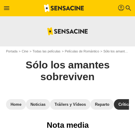
profil
menu
search
Portada
Cine
Todas las películas
Películas de Romántico
Sólo los amantes sobreviven
Sólo los amantes
sobreviven
Home
Noticias
Tráilers y Vídeos
Reparto
Críticas
Nota media