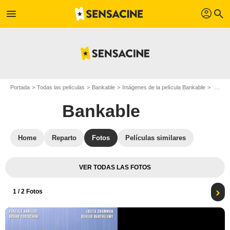
profil
menu
search
Portada
Todas las películas
Bankable
Imágenes de la película Bankable
Foto de Bankable - Foto 1
Bankable
Home
Reparto
Fotos
Películas similares
VER TODAS LAS FOTOS
1
/ 2 Fotos