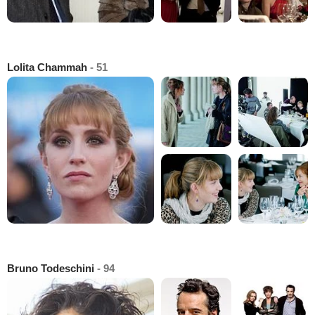
Lolita Chammah
- 51
Bruno Todeschini
- 94