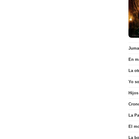
Juman
En ma
La ot
Yo s
Hijos
Cron
La Pa
El mo
La bo