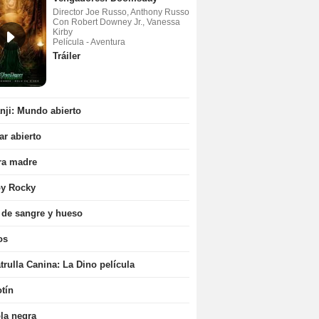
Director Joe Russo, Anthony Russo
Con Robert Downey Jr., Vanessa
Kirby
Película - Aventura
Tráiler
ji: Mundo abierto
r abierto
ra madre
oy Rocky
 de sangre y hueso
os
trulla Canina: La Dino película
tín
la negra