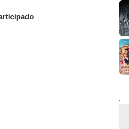
rticipado
'