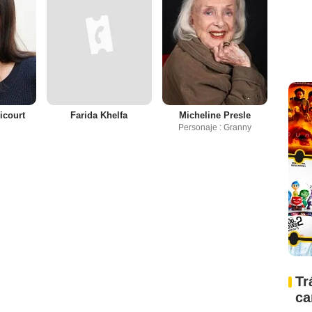
icourt
Farida Khelfa
Micheline Presle
Personaje : Granny
Tr
ca