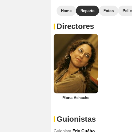
Home
Reparto
Fotos
Pelíc
Directores
Mona Achache
Guionistas
Guionista
Eric Guého