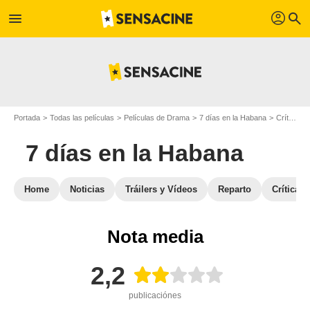
profil
menu
search
Portada
Todas las películas
Películas de Drama
7 días en la Habana
Críticas de 7 días en la Habana
7 días en la Habana
Home
Noticias
Tráilers y Vídeos
Reparto
Críticas
Nota media
2,2
publicaciónes