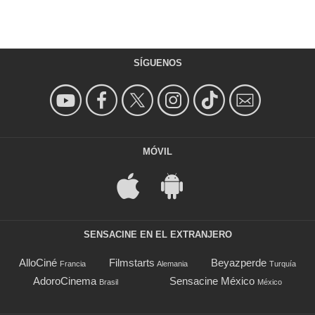
SÍGUENOS
MÓVIL
SENSACINE EN EL EXTRANJERO
AlloCiné
Filmstarts
Beyazperde
Francia
Alemania
Turquía
AdoroCinema
Sensacine México
Brasil
México