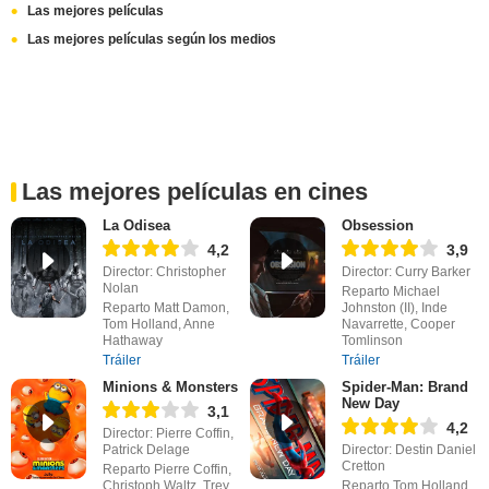
Las mejores películas
Las mejores películas según los medios
Las mejores películas en cines
La Odisea
Obsession
4,2
3,9
Director: Christopher
Director: Curry Barker
Nolan
Reparto Michael
Reparto Matt Damon,
Johnston (II), Inde
Tom Holland, Anne
Navarrette, Cooper
Hathaway
Tomlinson
Tráiler
Tráiler
Minions & Monsters
Spider-Man: Brand
New Day
3,1
4,2
Director: Pierre Coffin,
Patrick Delage
Director: Destin Daniel
Cretton
Reparto Pierre Coffin,
Christoph Waltz, Trey
Reparto Tom Holland,