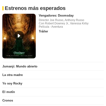
Estrenos más esperados
Vengadores: Doomsday
Director Joe Russo, Anthony Russo
Con Robert Downey Jr., Vanessa Kirby
Película - Aventura
Tráiler
Jumanji: Mundo abierto
La otra madre
Yo soy Rocky
El motín
Cronos