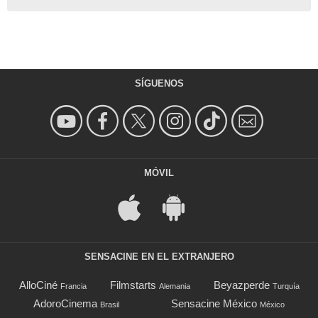
SÍGUENOS
MÓVIL
SENSACINE EN EL EXTRANJERO
AlloCiné
Filmstarts
Beyazperde
Francia
Alemania
Turquía
AdoroCinema
Sensacine México
Brasil
México