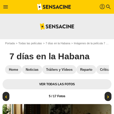
profil
menu
search
Portada
Todas las películas
7 días en la Habana
Imágenes de la película 7 días en la Habana
7 días en la Habana
Home
Noticias
Tráilers y Vídeos
Reparto
Críticas
VER TODAS LAS FOTOS
5
/ 17 Fotos