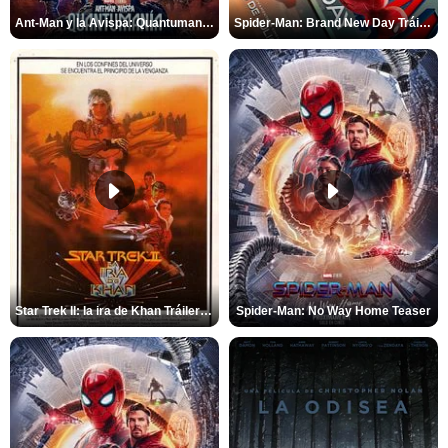
Ant-Man y la Avispa: Quantumanía Tráiler (2)
Spider-Man: Brand New Day Tráiler (3)
Star Trek II: la ira de Khan Tráiler VO
Spider-Man: No Way Home Teaser