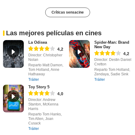
Críticas sensacine
Las mejores películas en cines
La Odisea
Spider-Man: Brand
New Day
4,2
4,2
Director: Christopher
Nolan
Director: Destin Daniel
Cretton
Reparto Matt Damon,
Tom Holland, Anne
Reparto Tom Holland,
Hathaway
Zendaya, Sadie Sink
Tráiler
Tráiler
Toy Story 5
4,0
Director: Andrew
Stanton, McKenna
Harris
Reparto Tom Hanks,
Tim Allen, Joan
Cusack
Tráiler