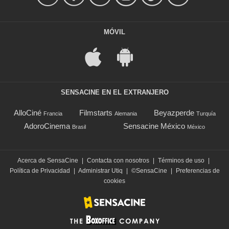
MÓVIL
SENSACINE EN EL EXTRANJERO
AlloCiné
Filmstarts
Beyazperde
Francia
Alemania
Turquía
AdoroCinema
Sensacine México
Brasil
México
Acerca de SensaCine
|
Contacta con nosotros
|
Términos de uso
|
Política de Privacidad
|
Administrar Utiq
|
©SensaCine
|
Preferencias de
cookies