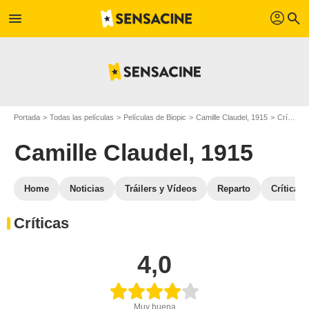
profil
menu
search
Portada
Todas las películas
Películas de Biopic
Camille Claudel, 1915
Críticas de Camille Claudel, 1915
Camille Claudel, 1915
Home
Noticias
Tráilers y Vídeos
Reparto
Críticas
Críticas
4,0
Muy buena