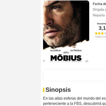
Fecha d
Dirigida 
Reparto
Usuari
3,1
4 notas, 2 crí
Sinopsis
En las altas esferas del mundo del es
perteneciente a la FBS, descubrirá qu