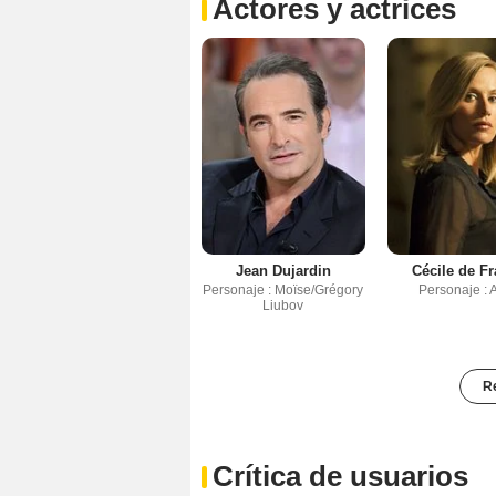
Actores y actrices
Jean Dujardin
Cécile de F
Personaje : Moïse/Grégory
Personaje : A
Liubov
Re
Crítica de usuarios