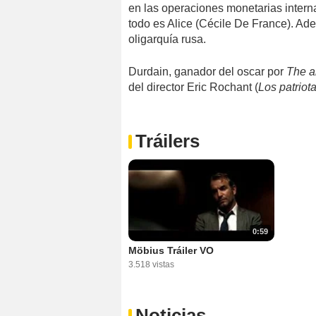
en las operaciones monetarias intern
todo es Alice (Cécile De France). Adem
oligarquía rusa.
Durdain, ganador del oscar por
The ar
del director Eric Rochant (
Los patriot
Tráilers
0:59
Möbius Tráiler VO
3.518 vistas
Noticias