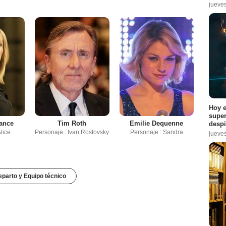
jueve
Hoy e
super
rance
Tim Roth
Emilie Dequenne
despi
lice
Personaje : Ivan Rostovsky
Personaje : Sandra
jueve
parto y Equipo técnico