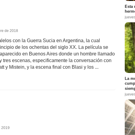
Esta 
hermo
jueve
bre de 2018
alelos con la Guerra Sucia en Argentina, la cual
rincipio de los ochentas del siglo XX. La película se
desaparecido en Buenos Aires donde un hombre llamado
ay tres escenas, especificamente la conversación con
tt y Mistein, y la escena final con Blasi y los ...
La mu
cumpl
siemp
jueve
e 2019