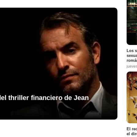
Los s
sexua
román
jueve
el thriller financiero de Jean
El re
el di