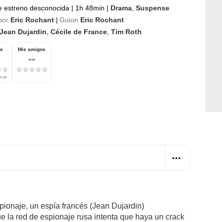
e estreno desconocida
|
1h 48min
|
Drama
,
Suspense
por
Eric Rochant
Guion
Eric Rochant
|
Jean Dujardin
,
Cécile de France
,
Tim Roth
os
Mis amigos
--
ticas
pionaje, un espía francés (Jean Dujardin)
e la red de espionaje rusa intenta que haya un crack