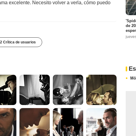
rama excelente. Necesito volver a verla, cómo puedo
'Spid
de 20
espe
jueve
2 Crítica de usuarios
Es
Mö