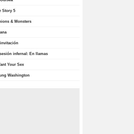
y Story 5
nions & Monsters
iana
invitación
sesión infernal: En llamas
Want Your Sex
ung Washington