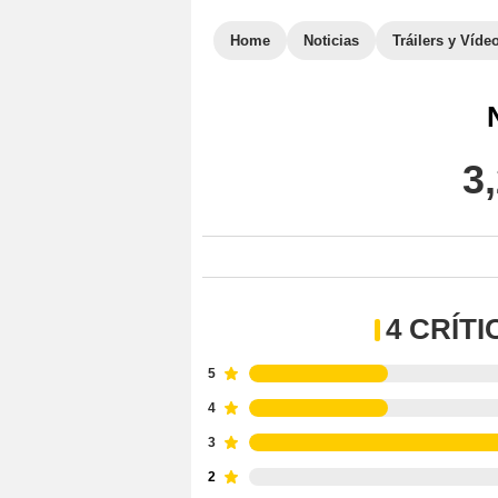
Home
Noticias
Tráilers y Víde
3
4 CRÍT
5
4
3
2