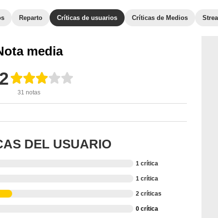
os
Reparto
Críticas de usuarios
Críticas de Medios
Stre
Nota media
,2
31 notas
ICAS DEL USUARIO
1 crítica
1 crítica
2 críticas
0 crítica