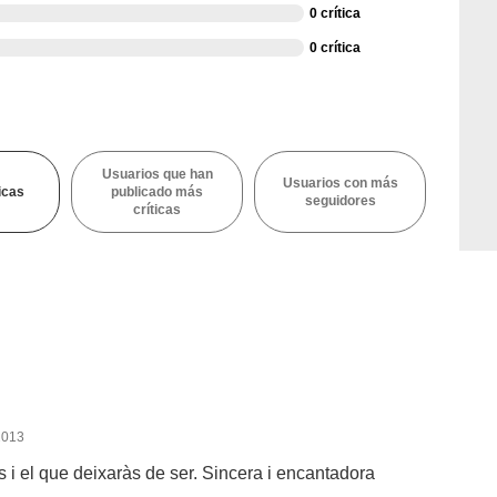
0 crítica
0 crítica
Usuarios que han
Usuarios con más
icas
publicado más
seguidores
críticas
2013
às i el que deixaràs de ser. Sincera i encantadora