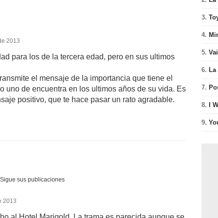
3.
To
4.
Mi
 de 2013
5.
Va
d para los de la tercera edad, pero en sus ultimos
6.
La 
ansmite el mensaje de la importancia que tiene el
7.
Po
do uno de encuentra en los ultimos años de su vida. Es
nsaje positivo, que te hace pasar un rato agradable.
8.
I 
9.
Yo
Sigue sus publicaciones
e 2013
ho al Hotel Marigold. La trama es parecida aunque se