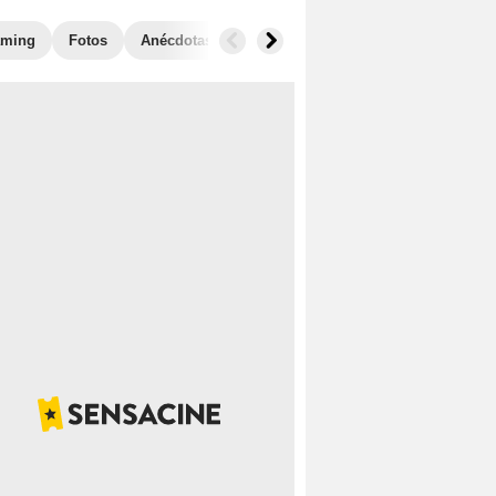
aming
Fotos
Anécdotas
Taquilla
Películas similares