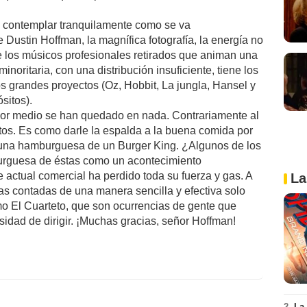
co contemplar tranquilamente como se va
 Dustin Hoffman, la magnífica fotografía, la energía no
de los músicos profesionales retirados que animan una
noritaria, con una distribución insuficiente, tiene los
s grandes proyectos (Oz, Hobbit, La jungla, Hansel y
sitos).
dor medio se han quedado en nada. Contrariamente al
ustos. Es como darle la espalda a la buena comida por
 una hamburguesa de un Burger King. ¿Algunos de los
rguesa de éstas como un acontecimiento
 actual comercial ha perdido toda su fuerza y gas. A
La
as contadas de una manera sencilla y efectiva solo
o El Cuarteto, que son ocurrencias de gente que
esidad de dirigir. ¡Muchas gracias, señor Hoffman!
2.
La