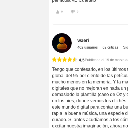
pel·lícula #ElCuarteto
0
0
waeri
402 usuarios
62 críticas
Si
4,5
Publicada el 19 de marzo 
Tengo que confesarlo, en los últimos 
global del 95 por ciento de las pelícu
mucho menos en la memoria. Y la mayo
digitales que no mejoran en nada un 
demasiado la plantilla (caso de Oz y 
en los pies, donde vemos los clichés
este mundo digital para contar una b
rap a la buena música, una especie de
curado. Si antes acudíamos a los cómic
excitar nuestra imaginación, ahora 