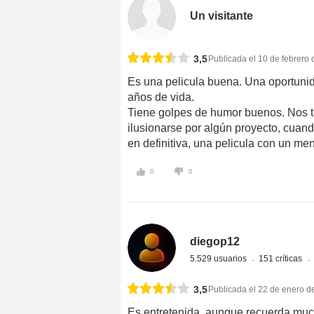
Un visitante
3,5
Publicada el 10 de febrero
Es una pelicula buena. Una oportunida
años de vida.
Tiene golpes de humor buenos. Nos tr
ilusionarse por algún proyecto, cuan
en definitiva, una pelicula con un me
0
0
diegop12
5.529 usuarios
151 críticas
3,5
Publicada el 22 de enero d
Es entretenida, aunque recuerda muc