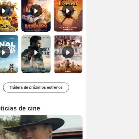
El final de Oak Street Tráiler
Cuentra atrás Tráiler
Palestina 36 Tráiler VOSE
Tráilers de próximos estrenos
ticias de cine