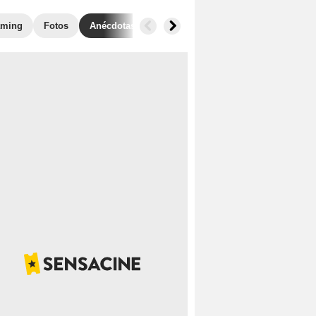
aming
Fotos
Anécdotas
Taquilla
Películas similares