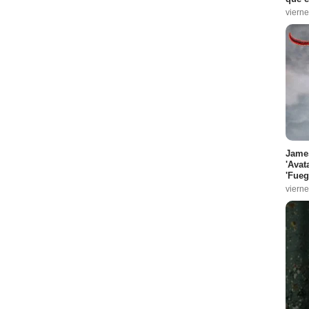
vierne
James
'Avat
'Fueg
vierne