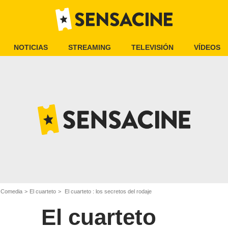
NOTICIAS
STREAMING
TELEVISIÓN
VÍDEOS
e Comedia
El cuarteto
El cuarteto : los secretos del rodaje
El cuarteto