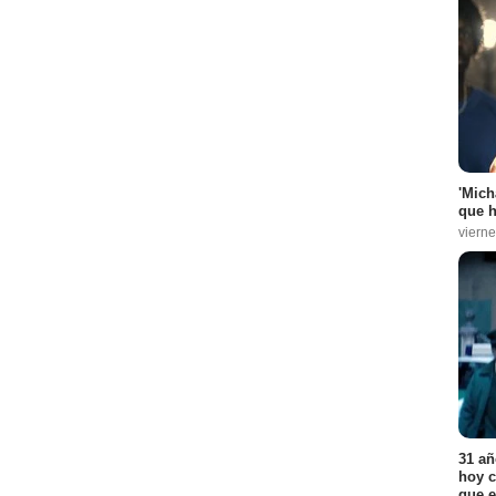
'Mich
que h
vierne
31 añ
hoy c
que e