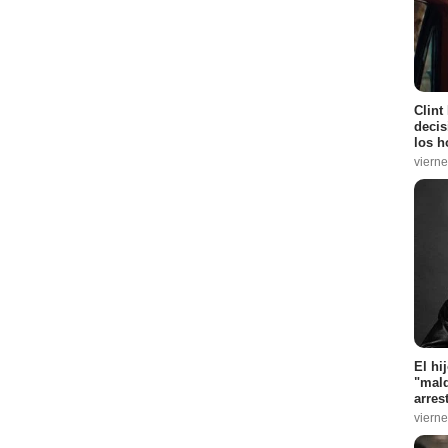
Clint
decis
los h
vierne
El hi
"mald
arres
vierne