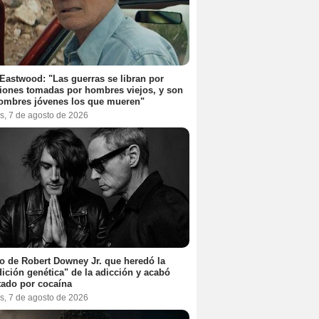
 Eastwood: "Las guerras se libran por
iones tomadas por hombres viejos, y son
ombres jóvenes los que mueren"
s, 7 de agosto de 2026
jo de Robert Downey Jr. que heredó la
ición genética" de la adicción y acabó
tado por cocaína
s, 7 de agosto de 2026