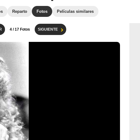
os
Reparto
Fotos
Películas similares
R
4
/ 17 Fotos
SIGUIENTE