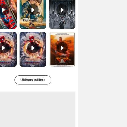
Spider-Man: No Way Home Teaser
Tráiler 'Spider-Man: No Way Home'
Star Trek II: la ira de Khan Tráiler VO
Últimos tráilers