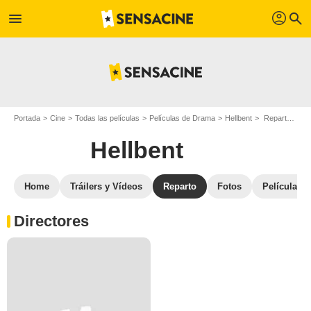
profil
menu
search
Portada
Cine
Todas las películas
Películas de Drama
Hellbent
Reparto Hellbent
Hellbent
Home
Tráilers y Vídeos
Reparto
Fotos
Películas s
Directores