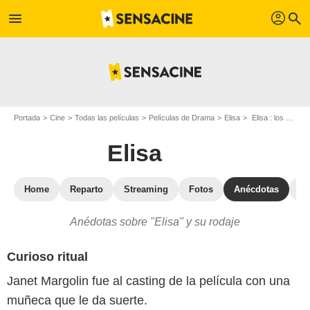
profil
menu
search
Portada
Cine
Todas las películas
Películas de Drama
Elisa
Elisa : los secretos del rodaje
Elisa
Home
Reparto
Streaming
Fotos
Anécdotas
Pe
Anédotas sobre "Elisa" y su rodaje
Curioso ritual
Janet Margolin fue al casting de la película con una
muñeca que le da suerte.