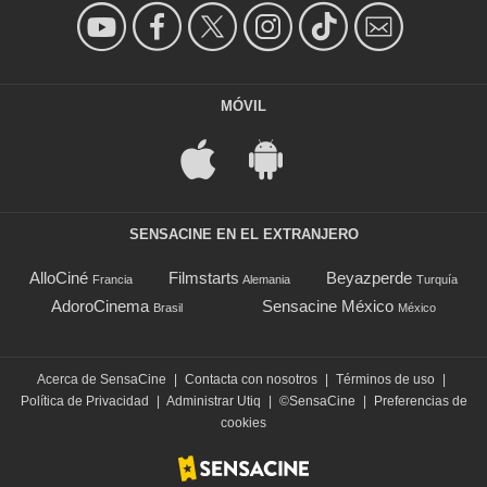
MÓVIL
SENSACINE EN EL EXTRANJERO
AlloCiné
Filmstarts
Beyazperde
Francia
Alemania
Turquía
AdoroCinema
Sensacine México
Brasil
México
Acerca de SensaCine
|
Contacta con nosotros
|
Términos de uso
|
Política de Privacidad
|
Administrar Utiq
|
©SensaCine
|
Preferencias de
cookies