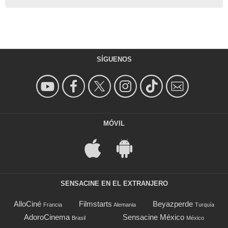
SÍGUENOS
MÓVIL
SENSACINE EN EL EXTRANJERO
AlloCiné
Filmstarts
Beyazperde
Francia
Alemania
Turquía
AdoroCinema
Sensacine México
Brasil
México