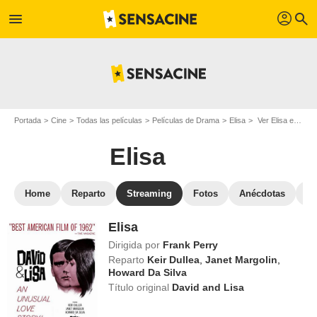
profil
menu
search
Portada
Cine
Todas las películas
Películas de Drama
Elisa
Ver Elisa en streaming
Elisa
Home
Reparto
Streaming
Fotos
Anécdotas
Pe
Elisa
Dirigida por
Frank Perry
Reparto
Keir Dullea
,
Janet Margolin
,
Howard Da Silva
Título original
David and Lisa