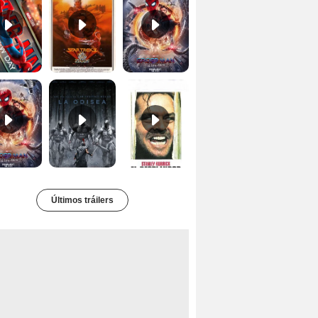
Tráiler 'Spider-Man: No Way Home'
La Odisea Tráiler (3)
El resplandor Tráiler
Últimos tráilers