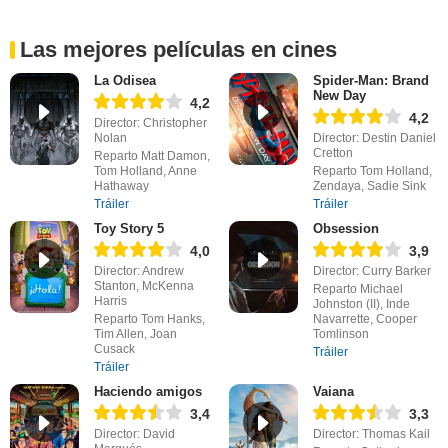
Las mejores películas en cines
La Odisea
Spider-Man: Brand
New Day
4,2
4,2
Director: Christopher
Nolan
Director: Destin Daniel
Cretton
Reparto Matt Damon,
Tom Holland, Anne
Reparto Tom Holland,
Hathaway
Zendaya, Sadie Sink
Tráiler
Tráiler
Toy Story 5
Obsession
4,0
3,9
Director: Andrew
Director: Curry Barker
Stanton, McKenna
Reparto Michael
Harris
Johnston (II), Inde
Reparto Tom Hanks,
Navarrette, Cooper
Tim Allen, Joan
Tomlinson
Cusack
Tráiler
Tráiler
Haciendo amigos
Vaiana
3,4
3,3
Director: David
Director: Thomas Kail