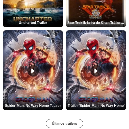
Uncharted Trailer
Star Trek II: la ira de Khan Tráiler VO
Spider-Man: No Way Home Teaser
Tráiler 'Spider-Man: No Way Home'
Últimos tráilers