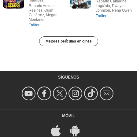
Marqués
Reparto Catherine
Reparto Antonio
Laga'aia, Dwayne
Resines, Quim
Johnson, Rena Owen
Gutiérrez, Megan
Tráiler
Montaner
Tráiler
Mejores películas en cines
SÍGUENOS
MÓVIL