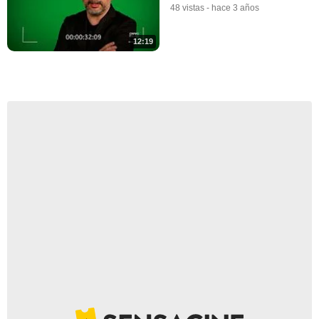
48 vistas
-
hace 3 años
12:19