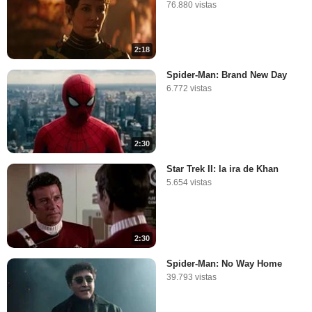
76.880 vistas
2:18
Spider-Man: Brand New Day
6.772 vistas
2:30
Star Trek II: la ira de Khan
5.654 vistas
2:30
Spider-Man: No Way Home
39.793 vistas