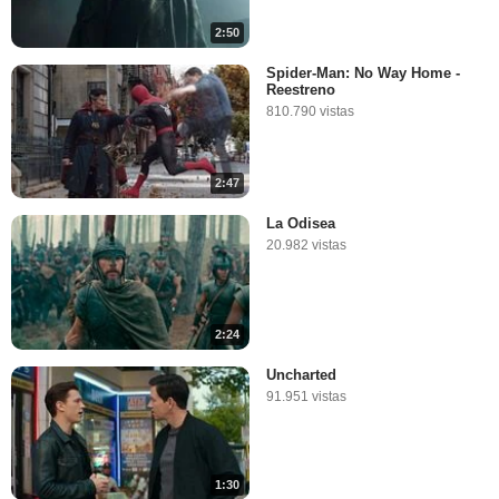
2:50
Spider-Man: No Way Home -
Reestreno
810.790 vistas
2:47
La Odisea
20.982 vistas
2:24
Uncharted
91.951 vistas
1:30