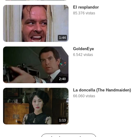
El resplandor
85.376 vistas
1:44
GoldenEye
6.542 vistas
2:40
La doncella (The Handmaiden)
66.060 vistas
1:13