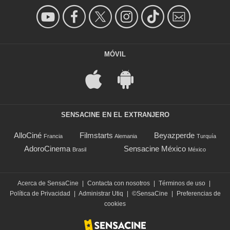
MÓVIL
SENSACINE EN EL EXTRANJERO
AlloCiné
Filmstarts
Beyazperde
Francia
Alemania
Turquía
AdoroCinema
Sensacine México
Brasil
México
Acerca de SensaCine
|
Contacta con nosotros
|
Términos de uso
|
Política de Privacidad
|
Administrar Utiq
|
©SensaCine
|
Preferencias de
cookies