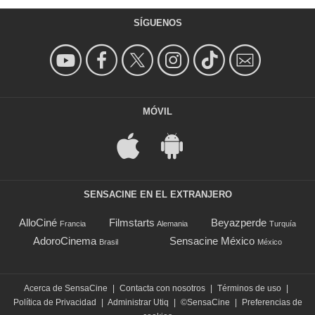
SÍGUENOS
MÓVIL
SENSACINE EN EL EXTRANJERO
AlloCiné
Filmstarts
Beyazperde
Francia
Alemania
Turquía
AdoroCinema
Sensacine México
Brasil
México
Acerca de SensaCine
|
Contacta con nosotros
|
Términos de uso
|
Política de Privacidad
|
Administrar Utiq
|
©SensaCine
|
Preferencias de