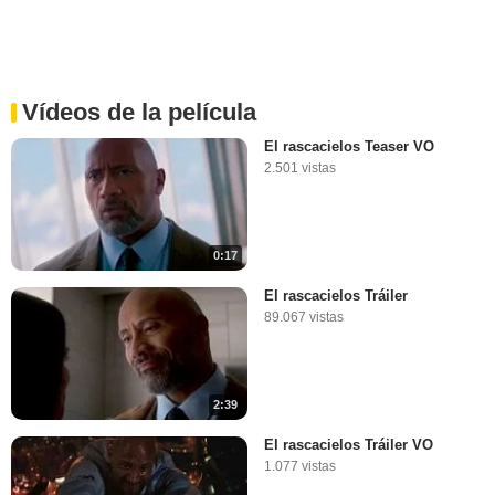
Vídeos de la película
El rascacielos Teaser VO
2.501 vistas
0:17
El rascacielos Tráiler
89.067 vistas
2:39
El rascacielos Tráiler VO
1.077 vistas