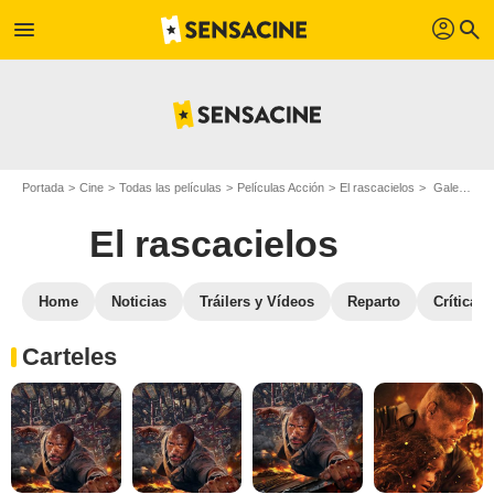
profil
menu
search
Portada
Cine
Todas las películas
Películas Acción
El rascacielos
Galeria de fotos de la película El rascacielos
El rascacielos
Home
Noticias
Tráilers y Vídeos
Reparto
Críticas
Carteles