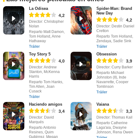
La Odisea
Spider-Man: Brand
New Day
4,2
4,2
Director: Christopher
Nolan
Director: Destin Daniel
Cretton
Reparto Matt Damon,
Tom Holland, Anne
Reparto Tom Holland,
Hathaway
Zendaya, Sadie Sink
Tráiler
Tráiler
Toy Story 5
Obsession
4,0
3,9
Director: Andrew
Director: Curry Barker
Stanton, McKenna
Reparto Michael
Harris
Johnston (II), Inde
Reparto Tom Hanks,
Navarrette, Cooper
Tim Allen, Joan
Tomlinson
Cusack
Tráiler
Tráiler
Haciendo amigos
Vaiana
3,4
3,3
Director: David
Director: Thomas Kail
Marqués
Reparto Catherine
Reparto Antonio
Laga'aia, Dwayne
Resines, Quim
Johnson, Rena Owen
Gutiérrez, Megan
Tráiler