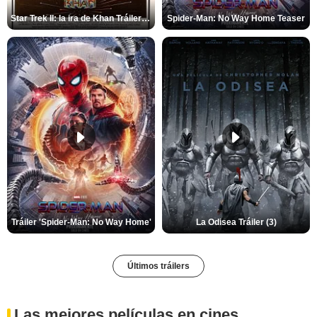
Star Trek II: la ira de Khan Tráiler VO
Spider-Man: No Way Home Teaser
Tráiler 'Spider-Man: No Way Home'
La Odisea Tráiler (3)
Últimos tráilers
Las mejores películas en cines