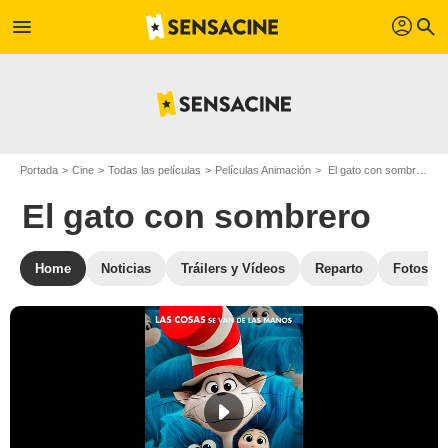
profil
menu
search
Portada
Cine
Todas las películas
Películas Animación
El gato con sombrero
El gato con sombrero
Home
Noticias
Tráilers y Vídeos
Reparto
Fotos