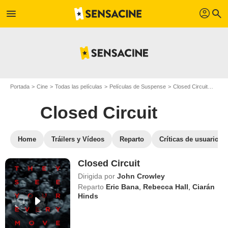
profil
menu
search
Portada
Cine
Todas las películas
Películas de Suspense
Closed Circuit
Ver C
Closed Circuit
Home
Tráilers y Vídeos
Reparto
Críticas de usuarios
Closed Circuit
Dirigida por
John Crowley
Reparto
Eric Bana
,
Rebecca Hall
,
Ciarán
Hinds