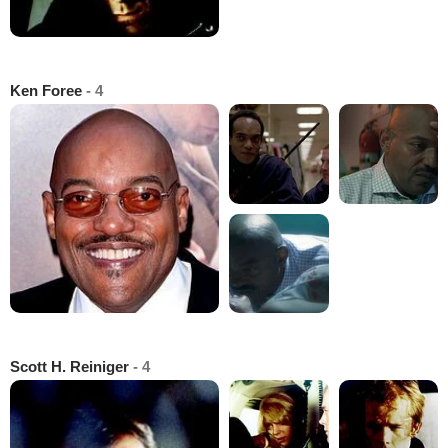
Ken Foree
- 4
Scott H. Reiniger
- 4