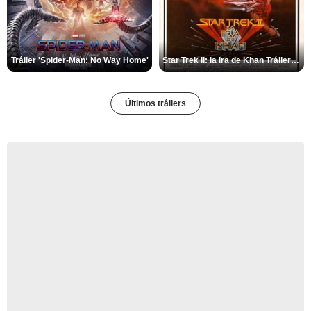
Tráiler 'Spider-Man: No Way Home'
Star Trek II: la ira de Khan Tráiler VO
Últimos tráilers