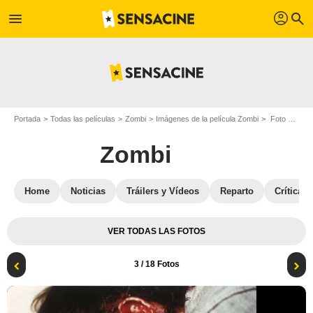
profil
menu
search
Portada
Todas las películas
Zombi
Imágenes de la película Zombi
Foto de la película Zombi - Foto 3
Zombi
Home
Noticias
Tráilers y Vídeos
Reparto
Críticas
VER TODAS LAS FOTOS
3
/ 18 Fotos