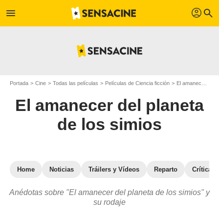
profil
menu
search
Portada
Cine
Todas las películas
Películas de Ciencia ficción
El amanecer del planeta de los simios
El amanecer del planeta
de los simios
Home
Noticias
Tráilers y Vídeos
Reparto
Críticas
Anédotas sobre "El amanecer del planeta de los simios" y
su rodaje