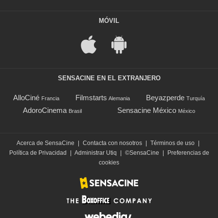
MÓVIL
SENSACINE EN EL EXTRANJERO
AlloCiné
Filmstarts
Beyazperde
Francia
Alemania
Turquía
AdoroCinema
Sensacine México
Brasil
México
Acerca de SensaCine
|
Contacta con nosotros
|
Términos de uso
|
Política de Privacidad
|
Administrar Utiq
|
©SensaCine
|
Preferencias de
cookies