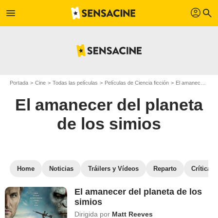
profil
menu
search
Portada
Cine
Todas las películas
Películas de Ciencia ficción
El amanecer del planeta de los simios
El amanecer del planeta
de los simios
Home
Noticias
Tráilers y Vídeos
Reparto
Críticas
El amanecer del planeta de los
simios
Dirigida por
Matt Reeves