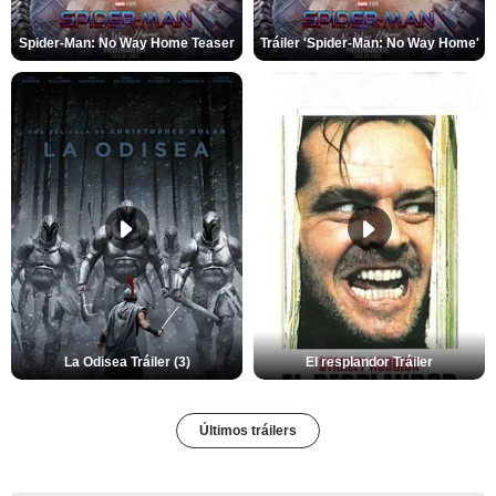
Spider-Man: No Way Home Teaser
Tráiler 'Spider-Man: No Way Home'
La Odisea Tráiler (3)
El resplandor Tráiler
Últimos tráilers