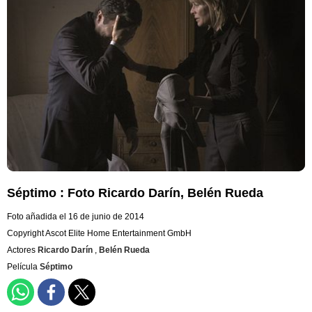
Séptimo : Foto Ricardo Darín, Belén Rueda
Foto añadida el 16 de junio de 2014
Copyright Ascot Elite Home Entertainment GmbH
Actores
Ricardo Darín
,
Belén Rueda
Película
Séptimo