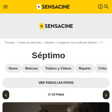
profil
menu
search
Portada
Todas las películas
Séptimo
Imágenes de la película Séptimo
Foto de la película Séptimo - Foto 3
Séptimo
Home
Noticias
Tráilers y Vídeos
Reparto
Críticas
VER TODAS LAS FOTOS
3
/ 23 Fotos